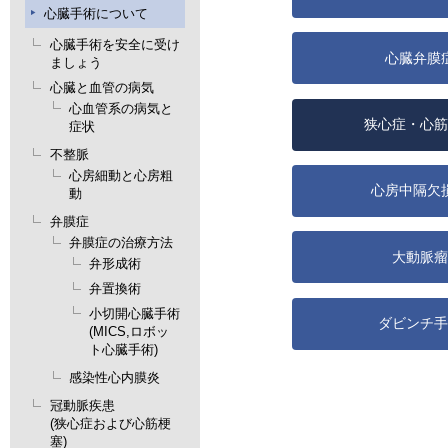
心臓手術について
心臓手術を安全に受け
心臓弁膜
ましょう
心臓と血管の病気
心血管系の病気と
狭心症・心筋
症状
不整脈
心房細動と心房粗
心房中隔欠
動
弁膜症
弁膜症の治療方法
大動脈瘤
弁形成術
弁置換術
小切開心臓手術
ダビンチ手
(MICS,ロボッ
ト心臓手術)
感染性心内膜炎
冠動脈疾患
(狭心症および心筋梗
塞)