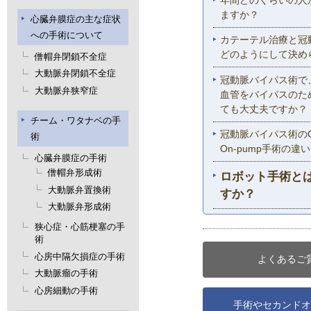
ますか？
心臓弁膜症の主な症状
への手術について
カテーテル治療と冠
どのようにして決め
僧帽弁閉鎖不全症
大動脈弁閉鎖不全症
冠動脈バイパス術で
大動脈弁狭窄症
血管をバイパスのた
ても大丈夫ですか？
チーム・ワタナベの手
冠動脈バイパス術のOf
術
On-pump手術の
心臓弁膜症の手術
僧帽弁形成術
ロボット手術と
大動脈弁置換術
すか？
大動脈弁形成術
狭心症・心筋梗塞の手
術
心房中隔欠損症の手術
よくあるご
大動脈瘤の手術
心房細動の手術
手術やセカンドオ