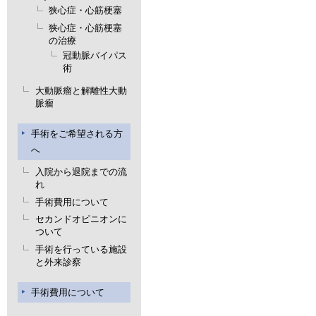
狭心症・心筋梗塞
狭心症・心筋梗塞
の治療
冠動脈バイパス
術
大動脈瘤と解離性大動
脈瘤
手術をご希望される方
へ
入院から退院までの流
れ
手術費用について
セカンドオピニオンに
ついて
手術を行っている施設
と外来診察
手術費用について