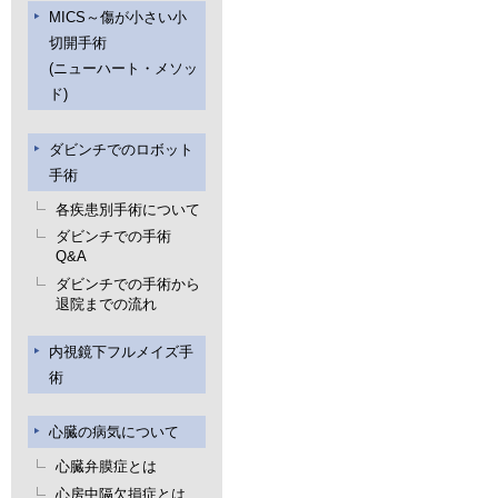
MICS～傷が小さい小
切開手術
(ニューハート・メソッ
ド)
ダビンチでのロボット
手術
各疾患別手術について
ダビンチでの手術
Q&A
ダビンチでの手術から
退院までの流れ
内視鏡下フルメイズ手
術
心臓の病気について
心臓弁膜症とは
心房中隔欠損症とは