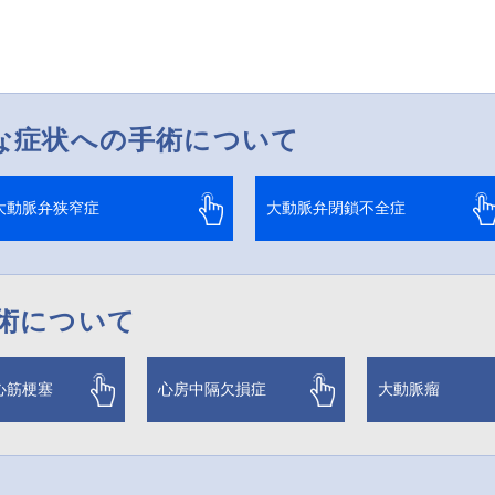
な症状への手術について
大動脈弁狭窄症
大動脈弁閉鎖不全症
術について
心筋梗塞
心房中隔欠損症
大動脈瘤