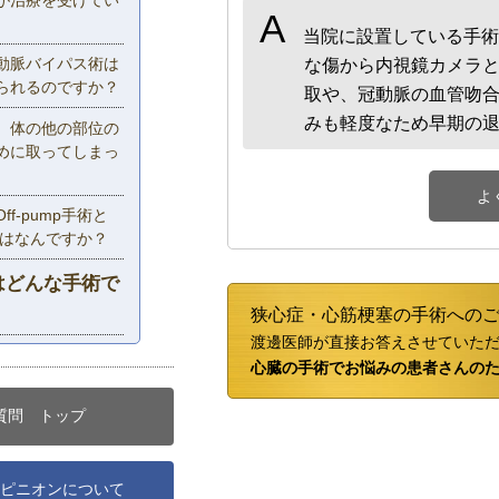
A
当院に設置している手術
動脈バイパス術は
な傷から内視鏡カメラ
られるのですか？
取や、冠動脈の血管吻
みも軽度なため早期の
、体の他の部位の
めに取ってしまっ
よ
f-pump手術と
違いはなんですか？
はどんな手術で
狭心症・心筋梗塞の手術への
渡邊医師が直接お答えさせていた
心臓の手術でお悩みの患者さんの
質問 トップ
ピニオンについて