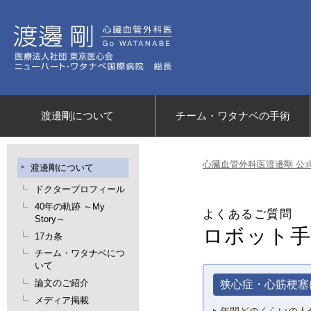
渡邊剛について
チーム・ワタナベの手術
心臓血管外科医渡邊剛 公
渡邊剛について
ドクタープロフィール
40年の軌跡 ～My
よくあるご質問
Story～
ロボット手
17カ条
チーム・ワタナベにつ
いて
論文のご紹介
狭心症・心筋梗塞
メディア掲載
年間どのくらいの人