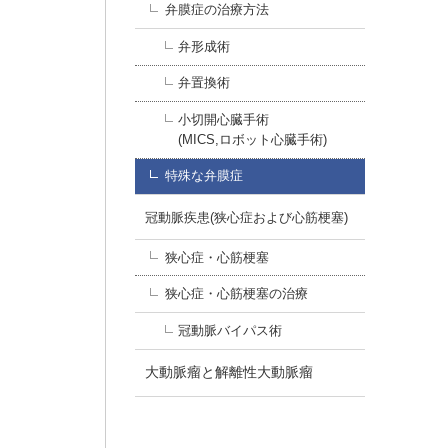
弁膜症の治療方法
弁形成術
弁置換術
小切開心臓手術
(MICS,ロボット心臓手術)
特殊な弁膜症
冠動脈疾患(狭心症および心筋梗塞)
狭心症・心筋梗塞
狭心症・心筋梗塞の治療
冠動脈バイパス術
大動脈瘤と解離性大動脈瘤