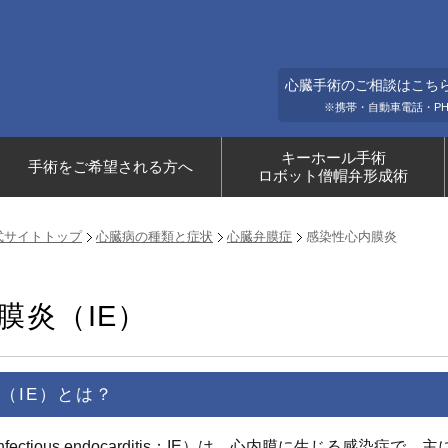
心臓手術のご相談はこちらまで(
※携帯・自動車電話・P
キーホール手術
手術をご希望される方へ
ロボット僧帽弁形成術
式サイトトップ
心臓病の種類と症状
心臓弁膜症
感染性心内膜炎
膜炎（IE）
（IE）とは？
ectious endocarditis；IE）は、心内膜に生じる感染症で、