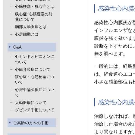
心筋梗塞・狭心症とは
感染性心内膜
狭心症･心筋梗塞の前
兆について
感染性心内膜炎が
胸部大動脈瘤とは
インフルエンザな
心房細動とは
膜炎を強く疑いま
診断を下すために
Q&A
無を調べます。
セカンドオピニオンに
ついて
一般的には、経胸
心臓弁膜症について
は、経食道心エコ
狭心症・心筋梗塞につ
小さな感染部位も
いて
心房中隔欠損症につい
て
感染性心内膜
大動脈瘤について
ダビンチ手術について
治療しなければ、
ご高齢の方への手術
治療した場合の死
より異なりますが