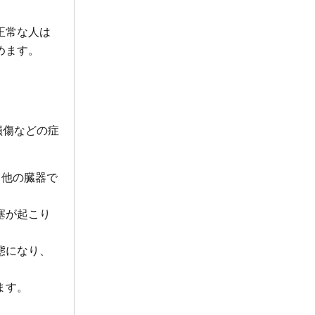
正常な人は
めます。
損傷などの症
て他の臓器で
塞が起こり
態になり、
ます。