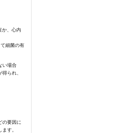
症か、心内
して細菌の有
ない場合
が得られ、
どの要因に
します。