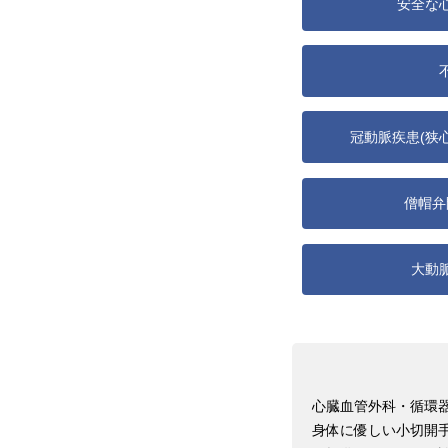
安全な
冠動脈疾患(狭
僧帽弁
大動
心臓血管外科・循環
身体に優しい小切開