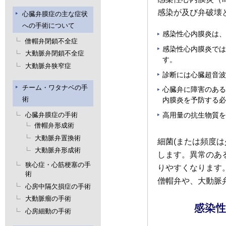
感染が及び弁破壊
心臓弁膜症の主な症状
への手術について
感染性心内膜炎は、
僧帽弁閉鎖不全症
感染性心内膜炎では
大動脈弁閉鎖不全症
す。
大動脈弁狭窄症
診断には心臓超音波
チーム・ワタナベの手
心臓弁に障害のある
術
内膜炎を予防する必
高用量の抗生物質を
心臓弁膜症の手術
僧帽弁形成術
大動脈弁置換術
細菌(または頻度
大動脈弁形成術
します。異常のあ
狭心症・心筋梗塞の手
りやすくなります
術
僧帽弁や、大動脈
心房中隔欠損症の手術
大動脈瘤の手術
心房細動の手術