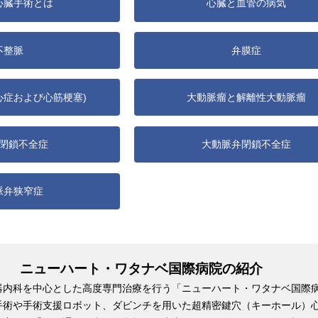
心臓手術とは
心臓と血管の病気
不整脈
弁膜症
心症および心筋梗塞)
大動脈瘤と解離性大動脈瘤
閉鎖不全症
大動脈弁閉鎖不全症
脈弁狭窄症
ニューハート・ワタナベ国際病院の紹介
器内科を中心とした高度専門治療を行う「ニューハート・ワタナベ国際
手術や手術支援ロボット、ダビンチを用いた超精密鍵穴（キーホール）