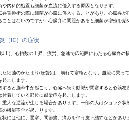
術や内科的処置も細菌が血流に侵入する原因となります。
工弁置換術の際に細菌が心臓に侵入することがあり、心臓弁が
ることはないのですが、心臓弁に問題があると細菌が増殖を始
炎（IE）の症状
5℃ 以上)、心拍数の上昇、疲労、急速で広範囲にわたる心臓弁の
れた細菌のかたまり(疣贅)は、崩れて塞栓となり、血流に乗っ
を起こします。
塞すると脳卒中が起こり、心臓へ続く動脈が閉塞すると心筋梗
は付着している部位に感染症を起こします。
、重大な逆流が生じる場合があります。一部の人はショック状
器の機能不全が起こります。
症状には他に、悪寒、関節痛、痛みを伴う皮下結節などがあり