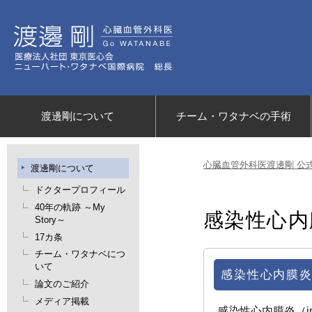
渡邊剛について
チーム・ワタナベの手術
心臓血管外科医渡邊剛 公
渡邊剛について
ドクタープロフィール
40年の軌跡 ～My
感染性心内
Story～
17カ条
チーム・ワタナベにつ
いて
感染性心内膜炎
論文のご紹介
メディア掲載
感染性心内膜炎（inf