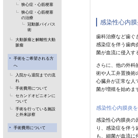
狭心症・心筋梗塞
狭心症・心筋梗塞
の治療
感染性心内膜
冠動脈バイパス
術
歯科治療など歯ぐ
大動脈瘤と解離性大動
感染症を伴う歯肉
脈瘤
菌が血流に侵入す
手術をご希望される方
さらに、他の外科
へ
術や人工弁置換術
入院から退院までの流
れ
心臓弁が正常な人
手術費用について
菌が増殖を始めま
セカンドオピニオンに
ついて
感染性心内膜炎
手術を行っている施設
と外来診察
感染性心内膜炎の
手術費用について
り、感染症を伴う
も、細菌が血流に