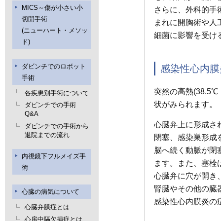
MICS～傷が小さい小
さらに、外科的手
切開手術
まれに開胸術や人
(ニューハート・メソッ
細菌に影響を受け
ド)
ダビンチでのロボット
感染性心内膜
手術
突然の高熱(38.
各疾患別手術について
状がみられます。
ダビンチでの手術
Q&A
心臓弁上に形成さ
ダビンチでの手術から
退院までの流れ
閉塞、感染巣形成
脳へ続く動脈が閉
内視鏡下フルメイズ手
ます。また、塞栓
術
心臓弁に穴が開き
腎臓やその他の臓
心臓の病気について
感染性心内膜炎の
心臓弁膜症とは
心房中隔欠損症とは