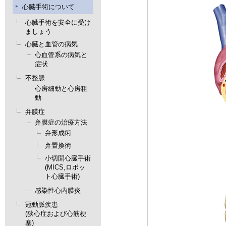
心臓手術について
心臓手術を安全に受け
ましょう
心臓と血管の病気
心血管系の病気と
症状
不整脈
心房細動と心房粗
動
弁膜症
弁膜症の治療方法
弁形成術
弁置換術
小切開心臓手術
(MICS,ロボッ
ト心臓手術)
感染性心内膜炎
冠動脈疾患
(狭心症および心筋梗
塞)