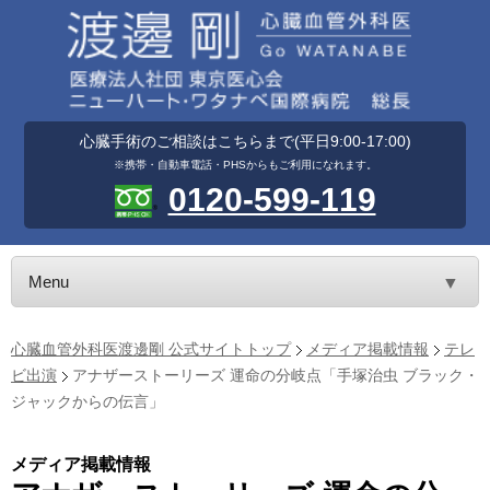
心臓手術のご相談はこちらまで(平日9:00-17:00)
※携帯・自動車電話・PHSからもご利用になれます。
0120-599-119
Menu
▼
心臓血管外科医渡邊剛 公式サイトトップ
メディア掲載情報
テレ
ビ出演
アナザーストーリーズ 運命の分岐点「手塚治虫 ブラック・
ジャックからの伝言」
メディア掲載情報