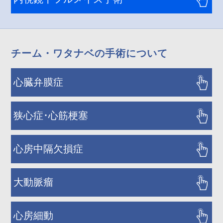
チーム・ワタナベの手術について
心臓弁膜症
狭心症･心筋梗塞
心房中隔欠損症
大動脈瘤
心房細動