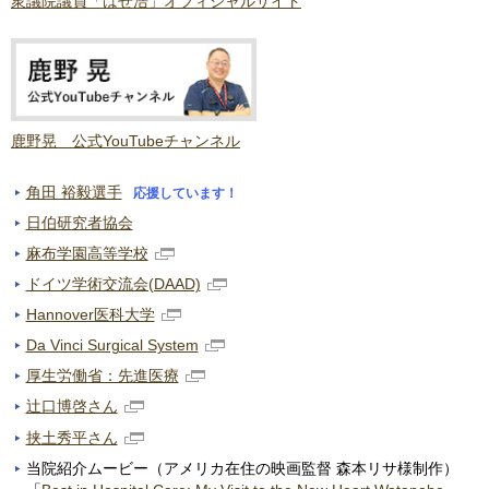
衆議院議員「はせ浩」オフィシャルサイト
鹿野晃 公式YouTubeチャンネル
角田 裕毅選手
応援しています！
日伯研究者協会
麻布学園高等学校
ドイツ学術交流会(DAAD)
Hannover医科大学
Da Vinci Surgical System
厚生労働省：先進医療
辻口博啓さん
挟土秀平さん
当院紹介ムービー（アメリカ在住の映画監督 森本リサ様制作）