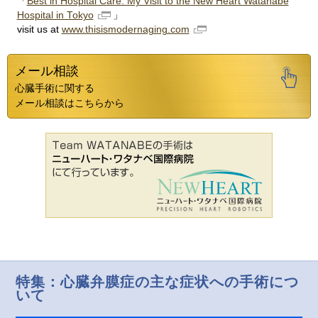
「
Best in Hospital Care: My Visit to the New Heart Watanabe
Hospital in Tokyo
」
visit us at
www.thisismodernaging.com
メール相談
心臓手術に関する
メール相談はこちらから
特集：心臓弁膜症の主な症状への手術につ
いて