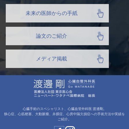
未来の医師からの手紙
論文のご紹介
メディア掲載
心臓手術のスペシャリスト、心臓血管外科医 渡邊剛。
狭心症、心筋梗塞、大動脈瘤、弁膜症、心房中隔欠損症への手術方法や実績を
ご紹介。