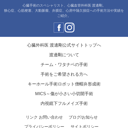
心臓手術のスペシャリスト、心臓血管外科医 渡邊剛。
狭心症、心筋梗塞、大動脈瘤、弁膜症、心房中隔欠損症への手術方法や実績を
ご紹介。
心臓外科医 渡邊剛公式サイトトップへ
渡邊剛について
チーム・ワタナベの手術
手術をご希望される方へ
キーホール手術ロボット僧帽弁形成術
MICS～傷が小さい小切開手術
内視鏡下フルメイズ手術
リンク
お問い合わせ
ブログ/お知らせ
プライバシーポリシー
サイトポリシー