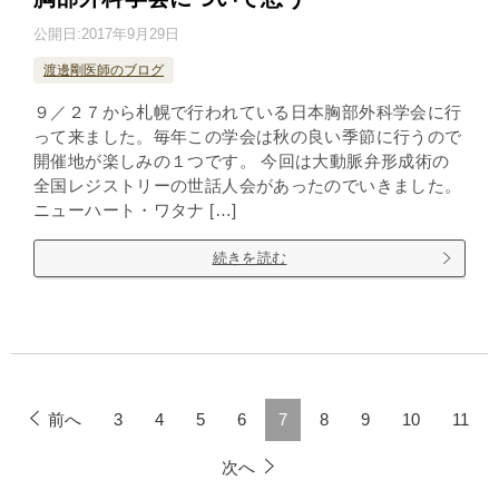
公開日:
2017年9月29日
渡邊剛医師のブログ
９／２７から札幌で行われている日本胸部外科学会に行
って来ました。毎年この学会は秋の良い季節に行うので
開催地が楽しみの１つです。 今回は大動脈弁形成術の
全国レジストリーの世話人会があったのでいきました。
ニューハート・ワタナ […]
続きを読む
前へ
3
4
5
6
7
8
9
10
11
次へ