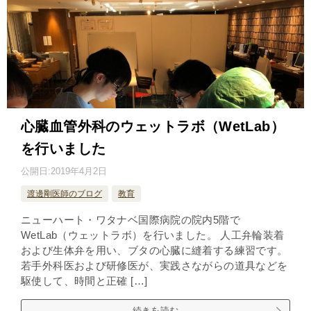
心臓血管外科のウェットラボ（WetLab）
を行いました
公開日:
2019年4月2日
渡邊剛医師のブログ
教育
ニューハート・ワタナベ国際病院の院内5階で
WetLab（ウェットラボ）を行いました。 人工弁輪装着
および生体弁を用い、ブタの心臓に縫着する練習です。
若手外科医および研修医が、実践さながらの道具などを
駆使して、時間と正確 […]
続きを読む