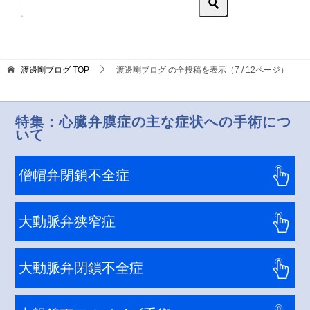
渡邊剛ブログ
TOP
渡邊剛ブログ の全投稿を表示（7 / 12ページ）
特集：心臓弁膜症の主な症状への手術につ
いて
僧帽弁閉鎖不全症
大動脈弁狭窄症
大動脈弁閉鎖不全症