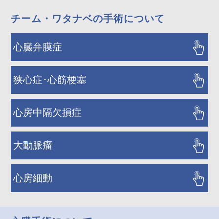
チーム・ワタナベの手術について
心臓弁膜症
狭心症･心筋梗塞
心房中隔欠損症
大動脈瘤
心房細動