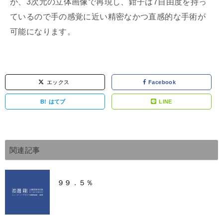
が、
3
次元の立体画像で再現し、鉗子は
7
自由度を持っ
ているので手の感覚に近い精密なかつ直感的な手術が
可能になります。
エックス
Facebook
B!
はてブ
LINE
関連記事
９９．５％