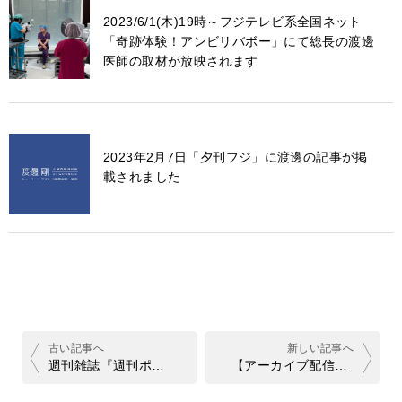
2023/6/1(木)19時～フジテレビ系全国ネット
「奇跡体験！アンビリバボー」にて総長の渡邊
医師の取材が放映されます
2023年2月7日「夕刊フジ」に渡邊の記事が掲
載されました
投
稿
ナ
週刊雑誌『週刊ポスト7.19/26号』に、インタビュー記事「ブラックジャックと評される心臓手術の世界的名医が明かす、命にかかわる3つの症例「血管は傷んでいると白く見える」」が掲載されました
【アーカイブ配信中】1月29日放送 NHK WORLD JAPAN「FRONTRUNNERS（海外向け番組）」に渡邊剛医師が出演しました
ビ