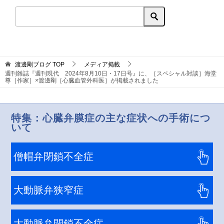
渡邊剛ブログ
TOP
メディア掲載
週刊雑誌『週刊現代 2024年8月10日・17日号』に、［スペシャル対談］海堂
尊［作家］×渡邊剛［心臓血管外科医］が掲載されました
特集：心臓弁膜症の主な症状への手術につ
いて
僧帽弁閉鎖不全症
大動脈弁狭窄症
大動脈弁閉鎖不全症