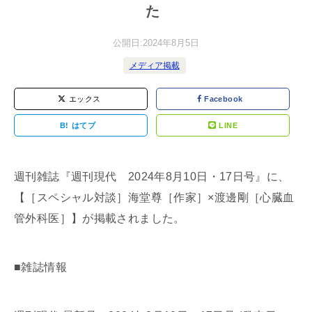
た
公開日:
2024年8月5日
メディア掲載
エックス
Facebook
B!
はてブ
LINE
週刊雑誌『週刊現代 2024年8月10日・17日号』に、
【［スペシャル対談］海堂尊［作家］×渡邊剛［心臓血
管外科医］】が掲載されました。
■雑誌情報