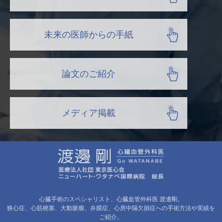
未来の医師からの手紙
論文のご紹介
メディア掲載
心臓手術のスペシャリスト、心臓血管外科医 渡邊剛。
狭心症、心筋梗塞、大動脈瘤、弁膜症、心房中隔欠損症への手術方法や実績を
ご紹介。