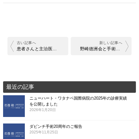
投
稿
ナ
患者さんと主治医と医師法
野崎徳洲会と手術成功率 記事に思うこと 2
ビ
ゲ
ー
シ
ョ
最近の記事
ン
ニューハート・ワタナベ国際病院の2025年の診療実績
を公開しました
2026年1月20日
ダビンチ手術20周年のご報告
2025年11月25日