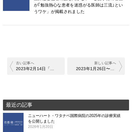
が｢勉強熱心な患者を迷惑がる医師は三流｣とい
うワケ」が掲載されました
投
稿
ナ
2023年2月14日「夕刊フジ」に渡邊の記事が掲載されました
2023年1月26日〜3月7日「日刊スポーツ」30回連載のお知らせ
ビ
ゲ
ー
シ
ョ
最近の記事
ン
ニューハート・ワタナベ国際病院の2025年の診療実績
を公開しました
2026年1月20日