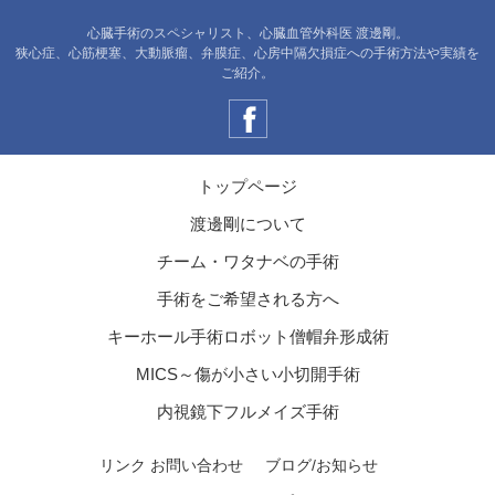
心臓手術のスペシャリスト、心臓血管外科医 渡邊剛。
狭心症、心筋梗塞、大動脈瘤、弁膜症、心房中隔欠損症への手術方法や実績を
ご紹介。
トップページ
渡邊剛について
チーム・ワタナベの手術
手術をご希望される方へ
キーホール手術ロボット僧帽弁形成術
MICS～傷が小さい小切開手術
内視鏡下フルメイズ手術
リンク
お問い合わせ
ブログ/お知らせ